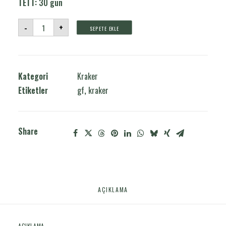
TETT:
30 gün
Grisino
-
+
SEPETE EKLE
adet
Kategori
Kraker
Etiketler
gf
,
kraker
Share
AÇIKLAMA
AÇIKLAMA