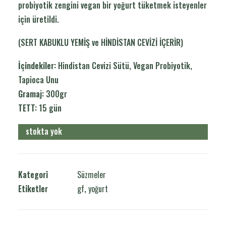
probiyotik zengini vegan bir yoğurt tüketmek isteyenler
için üretildi.
(SERT KABUKLU YEMİŞ ve HİNDİSTAN CEVİZİ İÇERİR)
İçindekiler:
Hindistan Cevizi Sütü, Vegan Probiyotik,
Tapioca Unu
Gramaj:
300gr
TETT:
15 gün
stokta yok
Kategori
Süzmeler
Etiketler
gf
,
yoğurt