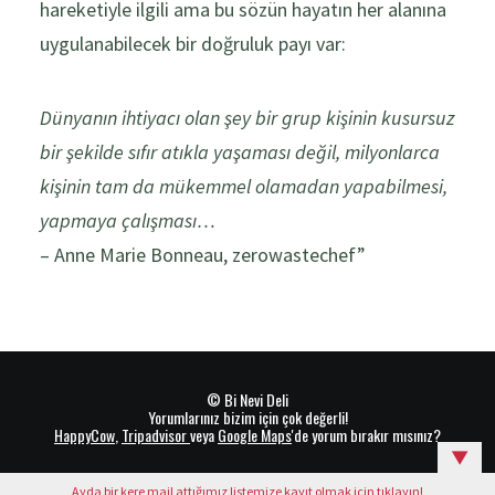
hareketiyle ilgili ama bu sözün hayatın her alanına
uygulanabilecek bir doğruluk payı var:
Dünyanın ihtiyacı olan şey bir grup kişinin kusursuz
bir şekilde sıfır atıkla yaşaması değil, milyonlarca
kişinin tam da mükemmel olamadan yapabilmesi,
yapmaya çalışması…
– Anne Marie Bonneau, zerowastechef”
© Bi Nevi Deli
Yorumlarınız bizim için çok değerli!
HappyCow
,
Tripadvisor
veya
Google Maps
'de yorum bırakır mısınız?
▼
Ayda bir kere mail attığımız listemize kayıt olmak için tıklayın!