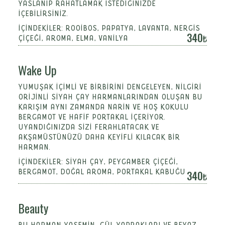
YASLANIP RAHATLAMAK ISTEDIĞINIZDE
IÇEBILIRSINIZ.
İÇINDEKILER: ROOIBOS, PAPATYA, LAVANTA, NERGIS
340
ÇIÇEĞI, AROMA, ELMA, VANILYA
Wake Up
YUMUŞAK IÇIMLI VE BIRBIRINI DENGELEYEN, NILGIRI
ORIJINLI SIYAH ÇAY HARMANLARINDAN OLUŞAN BU
KARIŞIM AYNI ZAMANDA NARIN VE HOŞ KOKULU
BERGAMOT VE HAFIF PORTAKAL IÇERIYOR.
UYANDIĞINIZDA SIZI FERAHLATACAK VE
AKŞAMÜSTÜNÜZÜ DAHA KEYIFLI KILACAK BIR
HARMAN.
İÇINDEKILER: SIYAH ÇAY, PEYGAMBER ÇIÇEĞI,
BERGAMOT, DOĞAL AROMA, PORTAKAL KABUĞU
340
Beauty
BU HARMAN YASEMIN, GÜL YAPRAKLARI VE BEYAZ