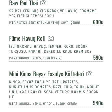
Raw Pad Thai
SPIRAL ÇEKILMIŞ ÇIĞ KABAK VE HAVUÇ, EDAMAME,
YER FISTIĞI EZMESI SOSU
600
(YER FISTIĞI, SERT KABUKLU YEMİŞ, SOYA İÇERİR)
Füme Havuç Roll
İSLI AROMALI HAVUÇ, TEMPEH, ROKA, SOĞAN
TURŞUSU, KAPARI, DEREOTLU KAJU KREM SOS
590
(SERT KABUKLU YEMİŞ, SOYA İÇERİR)
Mini Kinoa Beyaz Fasulye Köfteleri
KINOA, BEYAZ FASULYE, TATLI PATATES,
KURUTULMUS DOMATES, PAZI, CHIA, TAHIN, NOHUT
UNU, KAJU RANCH SOSU VE TURSULANMIS SOGAN
ILE
540
(SERT KABUKLU YEMIS, HARDAL, SUSAM ICERIR)