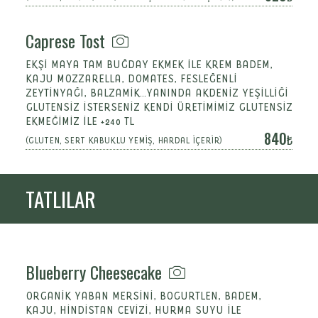
Caprese Tost
EKŞI MAYA TAM BUĞDAY EKMEK ILE KREM BADEM,
KAJU MOZZARELLA, DOMATES, FESLEĞENLI
ZEYTINYAĞI, BALZAMIK...YANINDA AKDENIZ YEŞILLIĞI
GLUTENSİZ İSTERSENİZ KENDİ ÜRETİMİMİZ GLUTENSİZ
EKMEĞİMİZ İLE +240 TL
840
(GLUTEN, SERT KABUKLU YEMİŞ, HARDAL İÇERİR)
TATLILAR
Blueberry Cheesecake
ORGANIK YABAN MERSINI, BOGURTLEN, BADEM,
KAJU, HINDISTAN CEVIZI, HURMA SUYU ILE