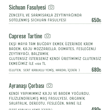
Sichuan Fasulyesi
ZENCEFIL VE SARMISAKLA ZEYTINYAĞINDA
650
SOTELENMIŞ SICHUAN FASULYESI
Caprese Tartine
EKŞI MAYA TAM BUĞDAY EKMEK ÜZERINDE KREM
BADEM, KAJU MOZZARELLA, DOMATES, FESLEĞENLI
ZEYTINYAĞI, BALZAMIK
GLUTENSİZ İSTERSENİZ KENDİ ÜRETİMİMİZ GLUTENSİZ
EKMEĞİMİZ İLE +150 TL
680
(GLUTEN, SERT KABUKLU YEMİŞ, HARDAL İÇERİR )
Ayranaşı Çorbası
KENDİ YAPIMIMMIZ KAJU VE BADEM YOĞURDU,
FİLİZLENDİRİLMİŞ MAŞ FASULYESİ, ORGANİK
SALATALIK, DEREOTU, FESLEĞEN, NANE İLE
490
(SERT KABUKLU YEMİŞ İÇERİR.)