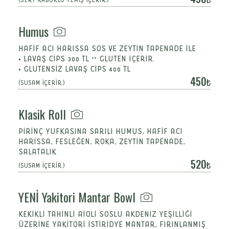
Humus
HAFİF ACI HARISSA SOS VE ZEYTİN TAPENADE İLE
+ LAVAŞ CİPS 300 TL ** GLUTEN İÇERİR.
+ GLUTENSİZ LAVAŞ CİPS 400 TL
450
(SUSAM İÇERİR.)
Klasik Roll
PİRİNÇ YUFKASINA SARILI HUMUS, HAFİF ACI
HARİSSA, FESLEĞEN, ROKA, ZEYTİN TAPENADE,
SALATALIK
520
(SUSAM İÇERİR.)
YENİ Yakitori Mantar Bowl
KEKIKLI TAHINLİ AIOLI SOSLU AKDENIZ YEŞILLIĞI
ÜZERINE YAKITORI ISTIRIDYE MANTAR, FIRINLANMIŞ