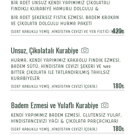
BİR ADET UNSUZ KENDİ YAPIMIMIZ ÇİKOLATALI
FINDIKLI KURABİYE HAMURU DOLGULU &
BİR ADET ŞEKERSİZ FISTIK EZMESİ, BADEM KROKAN
VE ÇİKOLATA DOLGULU HURMA PAKETİ
420
(SERT KABUKLU YEMİŞ ,HİNDİSTAN CEVİZİ VE YER FISTIĞI İÇERİR.)
Unsuz, Çikolatalı Kurabiye
HURMA, KENDİ YAPIMIMIZ KAKAOLU FINDIK EZMESİ,
BADEM SÜTÜ, HİNDİSTAN CEVİZİ ŞEKERİ VE %80
BITTER ÇİKOLATA İLE TATLANDIRILMIŞ TAHILSIZ
KURABİYELER
180
(SERT KABUKLU YEMİŞ ,HİNDİSTAN CEVİZİ İÇERİR.)
Badem Ezmesi ve Yulaflı Kurabiye
KENDİ YAPIMIMIZ BADEM EZMESİ, GLUTENSİZ YULAF,
HİNDİSTANCEVİZİ YAĞI & ÇİKOLATA PARÇACIKLARI
180
(SERT KABUKLU YEMİŞ ,HİNDİSTAN CEVİZİ İÇERİR.)