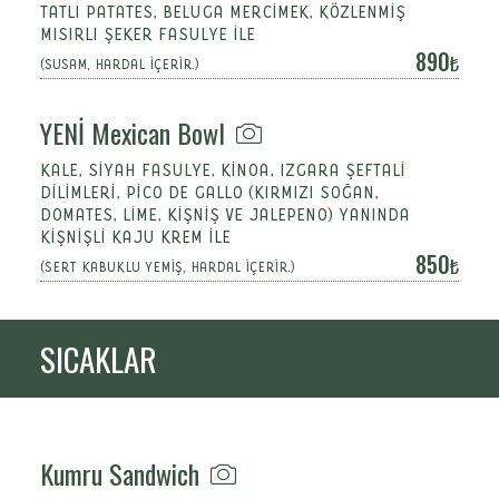
TATLI PATATES, BELUGA MERCIMEK, KÖZLENMIŞ
MISIRLI ŞEKER FASULYE ILE
890
(SUSAM, HARDAL İÇERİR.)
YENİ Mexican Bowl
KALE, SİYAH FASULYE, KİNOA, IZGARA ŞEFTALİ
DİLİMLERİ, PİCO DE GALLO (KIRMIZI SOĞAN,
DOMATES, LİME, KİŞNİŞ VE JALEPENO) YANINDA
KİŞNİŞLİ KAJU KREM İLE
850
(SERT KABUKLU YEMİŞ, HARDAL İÇERİR.)
SICAKLAR
Kumru Sandwich