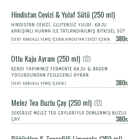
Hindistan Cevizi & Yulaf Sütü (250 ml)
HINDISTAN CEVIZI, GLUTENSIZ YULAF, KAJU
KARIŞIMLI HURMA ILE TATLANDIRILMIŞ BITKISEL SÜT
380
(SERT KABUKLU YEMİŞ İÇERİR,HİNDİSTAN CEVİZİ İÇERİR.
Otlu Kaju Ayranı (250 ml)
KENDİ YAPIMIMIZ FERMENTE KAJU & BADEM
YOGURDUNDAN FESLEGENLİ AYRAN
380
(SERT KABUKLU YEMİŞ İÇERİR.)
Melez Tea Buzlu Çay (250 ml)
SEKERSİZ MELEZ TEA ÇAYLARIYLA DEMLENMİŞ BUZLU
380
ÇAY
Böğürtlen & Zencefilli Limonata (250 ml)