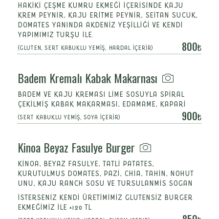
HAKIKI ÇEŞME KUMRU EKMEĞI IÇERISINDE KAJU
KREM PEYNIR, KAJU ERITME PEYNIR, SEITAN SUCUK,
DOMATES YANINDA AKDENIZ YEŞILLIĞI VE KENDI
YAPIMIMIZ TURŞU ILE.
800
(GLUTEN, SERT KABUKLU YEMİŞ, HARDAL İÇERİR)
Badem Kremalı Kabak Makarnası
BADEM VE KAJU KREMASI LIME SOSUYLA SPIRAL
ÇEKILMIŞ KABAK MAKARMASI, EDAMAME, KAPARI
900
(SERT KABUKLU YEMİŞ, SOYA İÇERİR)
Kinoa Beyaz Fasulye Burger
KINOA, BEYAZ FASULYE, TATLI PATATES,
KURUTULMUS DOMATES, PAZI, CHIA, TAHIN, NOHUT
UNU, KAJU RANCH SOSU VE TURSULANMIS SOGAN
İSTERSENİZ KENDİ ÜRETİMİMİZ GLUTENSİZ BURGER
EKMEĞİMİZ İLE +120 TL