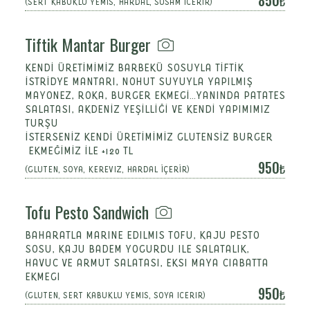
850
(SERT KABUKLU YEMIS, HARDAL, SUSAM ICERIR)
Tiftik Mantar Burger
KENDİ ÜRETİMİMİZ BARBEKÜ SOSUYLA TİFTİK
İSTRİDYE MANTARI, NOHUT SUYUYLA YAPILMIŞ
MAYONEZ, ROKA, BURGER EKMEGİ...YANINDA PATATES
SALATASI, AKDENİZ YEŞİLLİĞİ VE KENDİ YAPIMIMIZ
TURŞU
İSTERSENİZ KENDİ ÜRETİMİMİZ GLUTENSİZ BURGER
EKMEĞİMİZ İLE +120 TL
950
(GLUTEN, SOYA, KEREVIZ, HARDAL İÇERİR)
Tofu Pesto Sandwich
BAHARATLA MARINE EDILMIS TOFU, KAJU PESTO
SOSU, KAJU BADEM YOGURDU ILE SALATALIK,
HAVUC VE ARMUT SALATASI, EKSI MAYA CIABATTA
EKMEGI
950
(GLUTEN, SERT KABUKLU YEMIS, SOYA ICERIR)