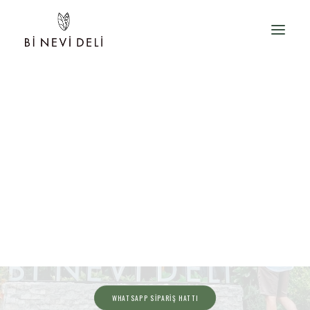
Bir besin alerjiniz var ise lütfen
siparişiniz ile birlikte belirtiniz.
Mutfağımızda
gluten, yer fıstığı, sert kabuklu yemiş,
susam, soya ve hardal
kullanılmaktadır, ürünlerin
içeriğinde yazmasa bile çapraz bulaşma nedeniyle
eser
miktarda bulunabilir
. Bir besin alerjiniz varsa lütfen
servis ekibimize bildiriniz.
WHATSAPP SİPARİŞ HATTI