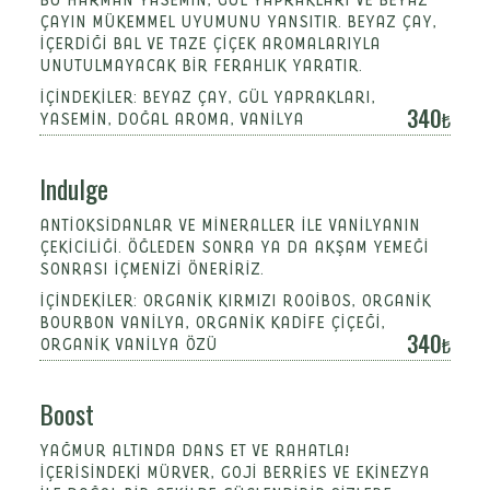
ÇAYIN MÜKEMMEL UYUMUNU YANSITIR. BEYAZ ÇAY,
IÇERDIĞI BAL VE TAZE ÇIÇEK AROMALARIYLA
UNUTULMAYACAK BIR FERAHLIK YARATIR.
İÇINDEKILER: BEYAZ ÇAY, GÜL YAPRAKLARI,
340
YASEMIN, DOĞAL AROMA, VANILYA
Indulge
ANTIOKSIDANLAR VE MINERALLER ILE VANILYANIN
ÇEKICILIĞI. ÖĞLEDEN SONRA YA DA AKŞAM YEMEĞI
SONRASI IÇMENIZI ÖNERIRIZ.
İÇINDEKILER: ORGANIK KIRMIZI ROOIBOS, ORGANIK
BOURBON VANILYA, ORGANIK KADIFE ÇIÇEĞI,
340
ORGANIK VANILYA ÖZÜ
Boost
YAĞMUR ALTINDA DANS ET VE RAHATLA!
İÇERISINDEKI MÜRVER, GOJI BERRIES VE EKINEZYA