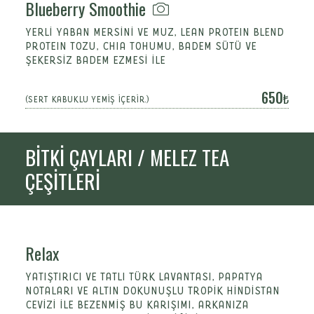
Blueberry Smoothie
YERLİ YABAN MERSİNİ VE MUZ, LEAN PROTEIN BLEND
PROTEIN TOZU, CHIA TOHUMU, BADEM SÜTÜ VE
ŞEKERSİZ BADEM EZMESİ İLE
650
(SERT KABUKLU YEMİŞ İÇERİR.)
BİTKİ ÇAYLARI / MELEZ TEA
ÇEŞİTLERİ
Relax
YATIŞTIRICI VE TATLI TÜRK LAVANTASI, PAPATYA
NOTALARI VE ALTIN DOKUNUŞLU TROPIK HINDISTAN
CEVIZI ILE BEZENMIŞ BU KARIŞIMI, ARKANIZA