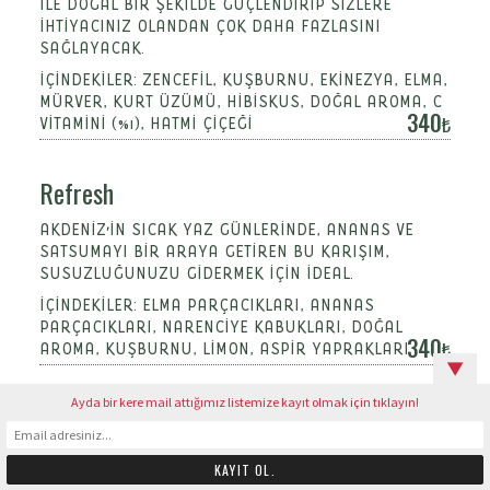
ILE DOĞAL BIR ŞEKILDE GÜÇLENDIRIP SIZLERE
IHTIYACINIZ OLANDAN ÇOK DAHA FAZLASINI
SAĞLAYACAK.
İÇINDEKILER: ZENCEFIL, KUŞBURNU, EKINEZYA, ELMA,
MÜRVER, KURT ÜZÜMÜ, HIBISKUS, DOĞAL AROMA, C
340
VITAMINI (%1), HATMI ÇIÇEĞI
Refresh
AKDENIZ'IN SICAK YAZ GÜNLERINDE, ANANAS VE
SATSUMAYI BIR ARAYA GETIREN BU KARIŞIM,
SUSUZLUĞUNUZU GIDERMEK IÇIN IDEAL.
İÇINDEKILER: ELMA PARÇACIKLARI, ANANAS
PARÇACIKLARI, NARENCIYE KABUKLARI, DOĞAL
340
AROMA, KUŞBURNU, LIMON, ASPIR YAPRAKLARI
▼
Ayda bir kere mail attığımız listemize kayıt olmak için tıklayın!
Mystic
HAYAL GÜCÜNÜZÜ ZORLAYACAK BIR YEŞIL ÇAY
HARMANI ILE KARŞINIZDAYIZ. FARKLI KÜLTÜRLERDEN