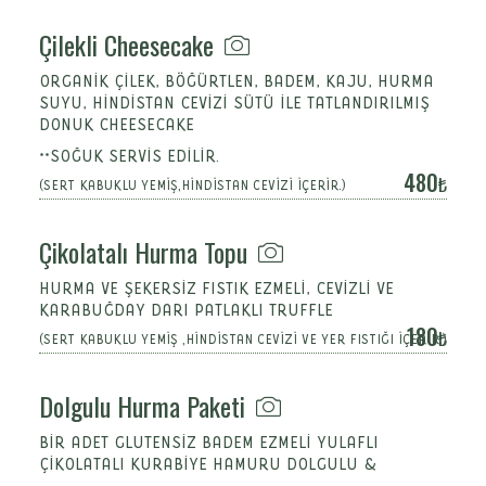
Çilekli Cheesecake
ORGANİK ÇİLEK, BÖĞÜRTLEN, BADEM, KAJU, HURMA
SUYU, HİNDİSTAN CEVİZİ SÜTÜ İLE TATLANDIRILMIŞ
DONUK CHEESECAKE
**SOĞUK SERVİS EDİLİR.
480
(SERT KABUKLU YEMİŞ,HİNDİSTAN CEVİZİ İÇERİR.)
Çikolatalı Hurma Topu
HURMA VE ŞEKERSİZ FISTIK EZMELİ, CEVİZLİ VE
KARABUĞDAY DARI PATLAKLI TRUFFLE
180
(SERT KABUKLU YEMİŞ ,HİNDİSTAN CEVİZİ VE YER FISTIĞI İÇERİR.)
Dolgulu Hurma Paketi
BİR ADET GLUTENSİZ BADEM EZMELİ YULAFLI
ÇİKOLATALI KURABİYE HAMURU DOLGULU &