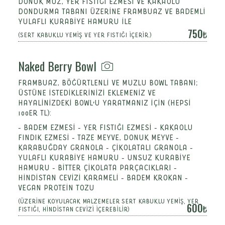
DONUK MUZ, YER FISTIĞI EZMESİ VE KAKAOLU
DONDURMA TABANI ÜZERİNE FRAMBUAZ VE BADEMLİ
YULAFLI KURABİYE HAMURU İLE
750
(SERT KABUKLU YEMİŞ VE YER FISTIĞI İÇERİR.)
Naked Berry Bowl
FRAMBUAZ, BÖĞÜRTLENLİ VE MUZLU BOWL TABANI;
ÜSTÜNE İSTEDİKLERİNİZİ EKLEMENİZ VE
HAYALİNİZDEKİ BOWL'U YARATMANIZ İÇİN (HEPSI
100ER TL):
- BADEM EZMESİ - YER FISTIĞI EZMESİ - KAKAOLU
FINDIK EZMESİ - TAZE MEYVE, DONUK MEYVE -
KARABUĞDAY GRANOLA - ÇİKOLATALI GRANOLA -
YULAFLI KURABİYE HAMURU - UNSUZ KURABİYE
HAMURU - BİTTER ÇİKOLATA PARÇACIKLARI -
HİNDİSTAN CEVİZİ KARAMELİ - BADEM KROKAN -
VEGAN PROTEİN TOZU
(ÜZERİNE KOYULACAK MALZEMELER SERT KABUKLU YEMİŞ, YER
600
FISTIĞI, HİNDİSTAN CEVİZİ İÇEREBİLİR)