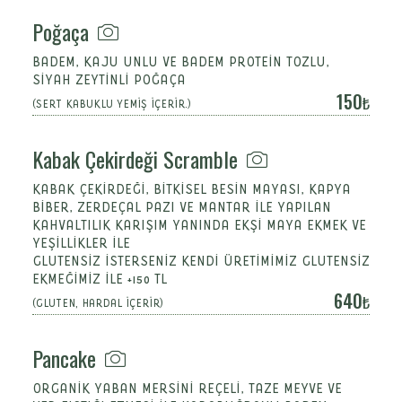
Poğaça
BADEM, KAJU UNLU VE BADEM PROTEİN TOZLU,
SİYAH ZEYTİNLİ POĞAÇA
150
(SERT KABUKLU YEMİŞ İÇERİR.)
Kabak Çekirdeği Scramble
KABAK ÇEKİRDEĞİ, BİTKİSEL BESİN MAYASI, KAPYA
BİBER, ZERDEÇAL PAZI VE MANTAR İLE YAPILAN
KAHVALTILIK KARIŞIM YANINDA EKŞİ MAYA EKMEK VE
YEŞİLLİKLER İLE
GLUTENSİZ İSTERSENİZ KENDİ ÜRETİMİMİZ GLUTENSİZ
EKMEĞİMİZ İLE +150 TL
640
(GLUTEN, HARDAL İÇERİR)
Pancake
ORGANİK YABAN MERSİNİ REÇELİ, TAZE MEYVE VE