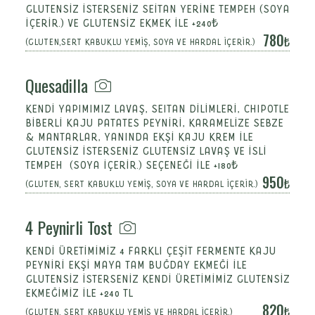
GLUTENSİZ İSTERSENİZ SEİTAN YERİNE TEMPEH (SOYA
İÇERİR.) VE GLUTENSİZ EKMEK İLE +240₺
780
(GLUTEN,SERT KABUKLU YEMİŞ, SOYA VE HARDAL İÇERİR.)
Quesadilla
KENDİ YAPIMIMIZ LAVAŞ, SEITAN DİLİMLERİ, CHIPOTLE
BİBERLİ KAJU PATATES PEYNİRİ, KARAMELİZE SEBZE
& MANTARLAR, YANINDA EKŞİ KAJU KREM İLE
GLUTENSİZ İSTERSENİZ GLUTENSİZ LAVAŞ VE İSLİ
TEMPEH (SOYA İÇERİR.) SEÇENEĞİ İLE +180₺
950
(GLUTEN, SERT KABUKLU YEMİŞ, SOYA VE HARDAL İÇERİR.)
4 Peynirli Tost
KENDİ ÜRETİMİMİZ 4 FARKLI ÇEŞİT FERMENTE KAJU
PEYNİRİ EKŞİ MAYA TAM BUĞDAY EKMEĞİ İLE
GLUTENSİZ İSTERSENİZ KENDİ ÜRETİMİMİZ GLUTENSİZ
EKMEĞİMİZ İLE +240 TL
820
(GLUTEN, SERT KABUKLU YEMİŞ VE HARDAL İÇERİR.)