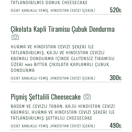
TATLANDIRILMIS DONUK CHEESECAKE
520
(SERT KABUKLU YEMİŞ, HİNDİSTAN CEVİZİ İÇERİR.)
Çikolata Kapli Tiramisu Çubuk Dondurma
HURMA VE HİNDİSTAN CEVİZİ ŞEKERİ İLE
TATLANDIRILMIŞ, KAJU VE HİNDİSTAN CEVİZLİ
KREMALI DONDURMA İÇİNDE GLUTENSİZ TİRAMİSU
ÜZERİ %80 BİTTER ÇİKOLATA KAPLAMALI ÇUBUK
DONDURMA
300
(SERT KABUKLU YEMİŞ ,HİNDİSTAN CEVİZİ İÇERİR.)
Pişmiş Şeftalili Cheesecake
BADEM VE CEVIZLI TABAN, KAJU HINDISTAN CEVIZI
KREMASI, HURMA VE HINDISTAN CEVIZI ŞEKERI ILE
TATLANDIRILMIŞ ŞEFTALILI CHEESECAKE
490
(SERT KABUKLU YEMİŞ ,HİNDİSTAN CEVİZİ İÇERİR.)