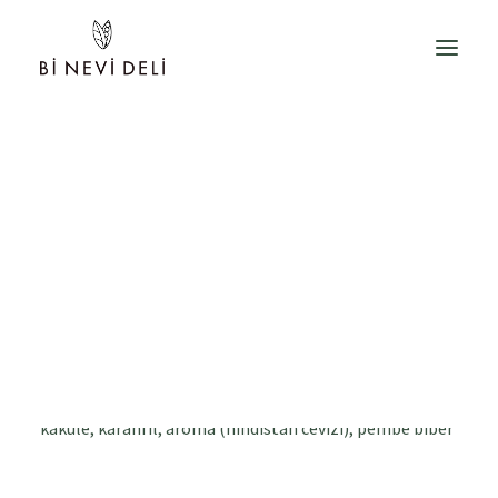
Hayal gücünüzü zorlayacak bir yeşil çay harmanı ile
karşınızdayız. Farklı kültürlerden ilham alarak
yarattığımız bu çay, zerdeçal kökü, kakule ve mango ile
zenginleşirken hem vücudunuza hem de ruhunuza
hitap edecek.
İçindekiler: mango, elma, hindistan cevizi, zerdeçal,
yeşil çay, yıldız anason, tarçın, zencefil, meyan kökü,
kakule, karanfil, aroma (hindistan cevizi), pembe biber