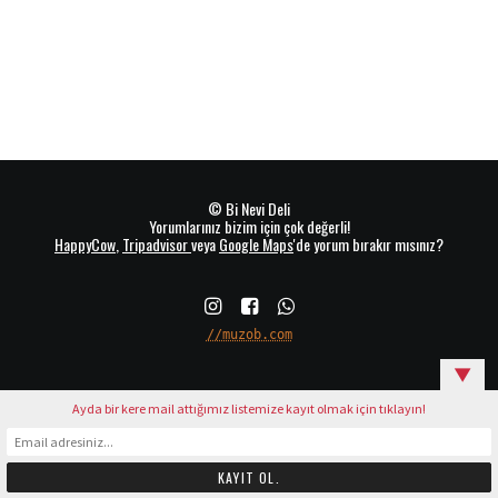
© Bi Nevi Deli
Yorumlarınız bizim için çok değerli!
HappyCow
,
Tripadvisor
veya
Google Maps
'de yorum bırakır mısınız?
//muzob.com
▼
Ayda bir kere mail attığımız listemize kayıt olmak için tıklayın!